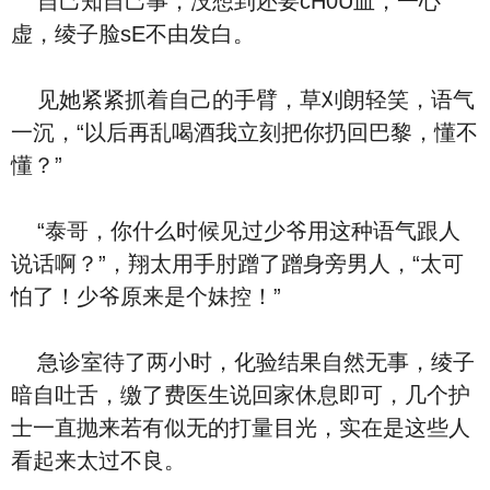
自己知自己事，没想到还要cH0U血，一心
虚，绫子脸sE不由发白。
见她紧紧抓着自己的手臂，草刈朗轻笑，语气
一沉，“以后再乱喝酒我立刻把你扔回巴黎，懂不
懂？”
“泰哥，你什么时候见过少爷用这种语气跟人
说话啊？”，翔太用手肘蹭了蹭身旁男人，“太可
怕了！少爷原来是个妹控！”
急诊室待了两小时，化验结果自然无事，绫子
暗自吐舌，缴了费医生说回家休息即可，几个护
士一直抛来若有似无的打量目光，实在是这些人
看起来太过不良。