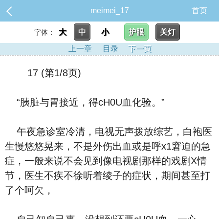
meimei_17
首页
大
中
小
护眼
关灯
字体：
上一章
目录
下一页
17 (第1/8页)
“胰脏与胃接近，得cH0U血化验。”
午夜急诊室冷清，电视无声拨放综艺，白袍医
生慢悠悠晃来，不是外伤出血或是呼x1窘迫的急
症，一般来说不会见到像电视剧那样的戏剧X情
节，医生不疾不徐听着绫子的症状，期间甚至打
了个呵欠，