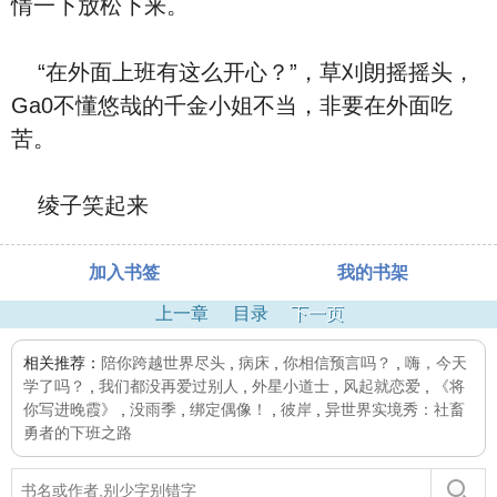
情一下放松下来。
“在外面上班有这么开心？”，草刈朗摇摇头，
Ga0不懂悠哉的千金小姐不当，非要在外面吃
苦。
绫子笑起来
加入书签
我的书架
上一章
目录
下一页
相关推荐：
陪你跨越世界尽头
,
病床
,
你相信预言吗？
,
嗨，今天
学了吗？
,
我们都没再爱过别人
,
外星小道士
,
风起就恋爱
,
《将
你写进晚霞》
,
没雨季
,
绑定偶像！
,
彼岸
,
异世界实境秀：社畜
勇者的下班之路