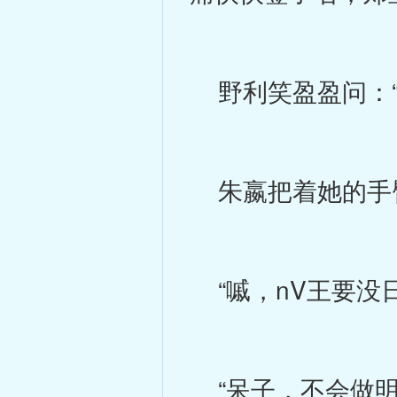
野利笑盈盈问：“
朱嬴把着她的手臂
“嘁，nV王要没
“呆子，不会做明