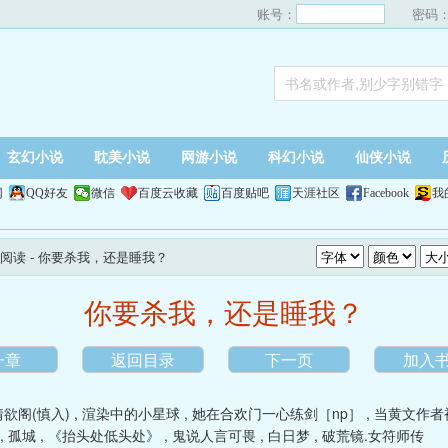
账号：
密码
玄幻小说
耽美小说
网游小说
科幻小说
仙侠小说
网
QQ好友
微信
百度云收藏
百度贴吧
天涯社区
Facebook
我
阅读
- 你要杀我，还是睡我？
你要杀我，还是睡我？
一章
返回目录
下一页
加入
情欲阁(慎入)
,
渲染中的小星球
,
她在合欢门一心练剑［np］
,
当黄文作者
,
孤城
,
《抬头处低头处》
,
鬼说人言可畏
,
白日梦
,
破荒镜.女符师传