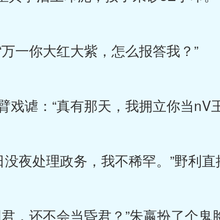
万一你大红大紫，怎么报答我？”
戏谑：“真有那天，我拥立你当nV王
日没夜处理政务，我不稀罕。”野利直
君，还不会当昏君？”朱嬴扮了个鬼