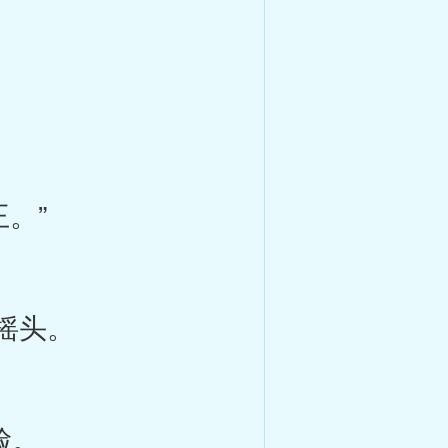
。”
摇头。
脸。