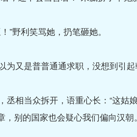
臣！”野利笑骂她，扔笔砸她。
为又是普普通通求职，没想到引起
丞相当众拆开，语重心长：“这姑娘
章，别的国家也会疑心我们偏向汉朝。