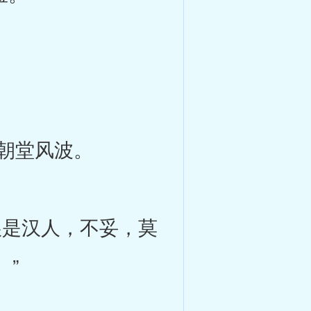
朝堂风波。
是汉人，不妥，莫
”