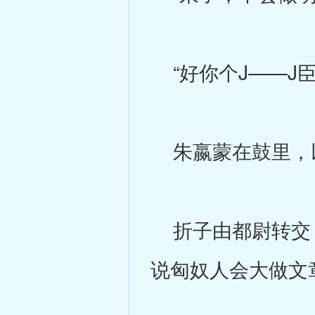
“好你个J——J
朱嬴蒙在鼓里，以
折子由都尉转交，
说匈奴人会大做文