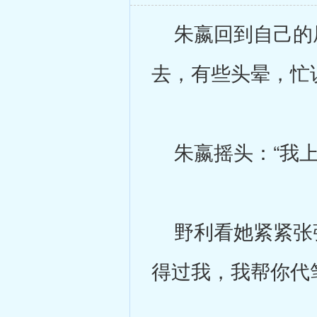
朱嬴回到自己的屋
去，有些头晕，忙
朱嬴摇头：“我上
野利看她紧紧张张
得过我，我帮你代