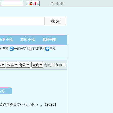
：
用户注册
历史小说
其他小说
临时书架
的搜狐
一键分享
复制网址
更多
翻页
夜间
书签
被迫体验黄文生活（高h）
,
【2025】