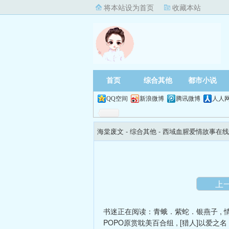
将本站设为首页
收藏本站
首页
综合其他
都市小说
QQ空间
新浪微博
腾讯微博
人人
海棠废文
- 综合其他 -
西域血腥爱情故事在线
上
书迷正在阅读：
青蛾．紫蛇．银燕子
,
POPO原赏耽美百合组
,
[猎人]以爱之名