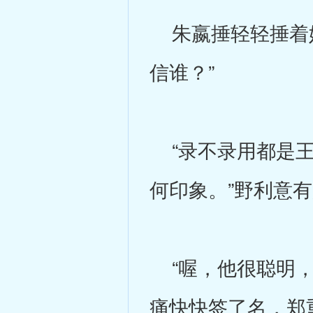
朱嬴捶轻轻捶着她
信谁？”
“录不录用都是王
何印象。”野利意
“喔，他很聪明，
痛快快签了名，郑