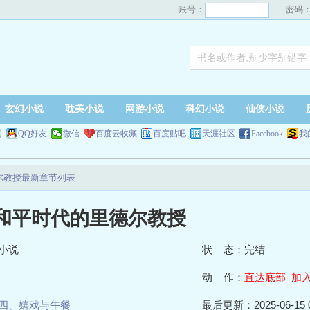
账号：
密码
玄幻小说
耽美小说
网游小说
科幻小说
仙侠小说
网
QQ好友
微信
百度云收藏
百度贴吧
天涯社区
Facebook
我
尔教授最新章节列表
之和平时代的里德尔教授
小说
状 态：完结
动 作：
直达底部
加
四、嬉戏与午餐
最后更新：2025-06-15 0