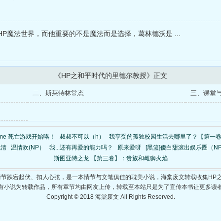
P魔法世界，而他重要的不是魔法而是选择，葛林德沃是 ...
《HP之和平时代的里德尔教授》正文
二、斯莱特林常态
三、课堂
game 死亡游戏开始咯！
叔叔不可以（h）
我享受的孤独校园生活去哪里了？【第一卷
无清
温情欢(NP）
我...还有再爱的能力吗？
原来爱呀
[黑篮]傻白甜滚出娱乐圈（N
斯图亚特之龙 【第三卷】：贵族和雌狮火焰
情节跌宕起伏、扣人心弦，是一本情节与文笔俱佳的耽美小说，海棠废文转载收集HP
有小说为转载作品，所有章节均由网友上传，转载至本站只是为了宣传本书让更多读
Copyright © 2018 海棠废文 All Rights Reserved.