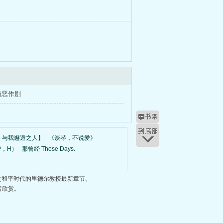
与恶作剧
 与我邂逅之人】
《谈琴，不说爱》
P，H）
那曾经 Those Days.
之和平时代的里德尔教授最新章节。
者欣赏。