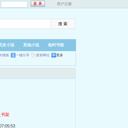
：
用户注册
历史小说
其他小说
临时书架
的搜狐
一键分享
复制网址
更多
入书架
7:05:53