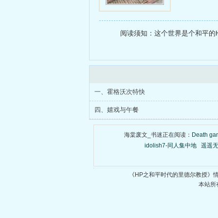
阅读须知：这个世界是个和平的H
一、霍格沃次特快
四、嬉戏与午餐
海棠废文_书迷正在阅读：
Death 
idolish7-同人集中地
遥遥
《HP之和平时代的里德尔教授》
本站所