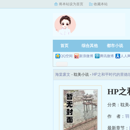
将本站设为首页
收藏本站
首页
综合其他
都市小说
QQ空间
新浪微博
腾讯微博
人人
海棠废文
- 耽美小说 -
HP之和平时代的里德
HP
分类：耽美
作 者：
羽
最新章节：