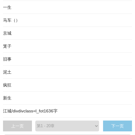
一生
马车（）
京城
笼子
旧事
泥土
疯狂
新生
江城/divdivclass=l_fot1636字
上一页
下一页