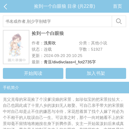
捡到一个白眼狼 目录 (共22章)
首页
捡到一个白眼狼
作者：
洗剪吹
分类：其他小说
状态：连载
字数：51927
更新：2024-09-20 20:10:25
最新：
青豆/divdivclass=l_fot2735字
开始阅读
加入书架
手机简介
克父克母的宋花捡了个没爹没娘的宋景，如珍似宝的把宋景拉扯大，
自己也因此成了十里八乡的泼妇无人敢娶。可自己亲手带大的宋景眼
中对自己却是止不住的嫌恶与冷待，宋花想着算了找个人嫁了何必为
个不相干的人耽误自己一生。可议亲之时，那个一向对她看不上的宋
景却毫不留情地将她按在身下折腾作弄。女主一开始装泼妇后来成真