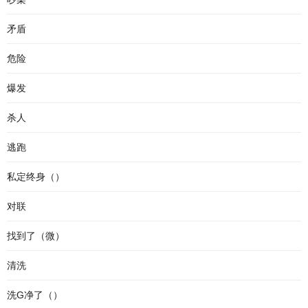
矛盾
危险
爆发
杀人
逃跑
私定终身（）
对联
找到了（微）
清洗
洗G净了（）