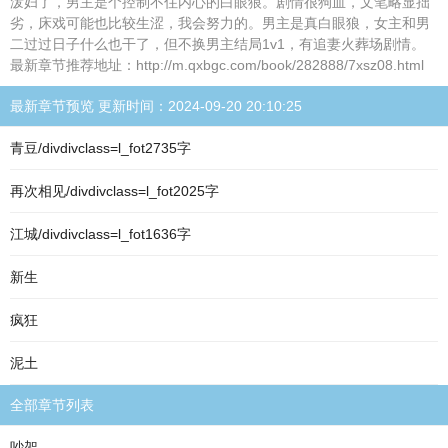
泼妇了，男主是个控制不住内心的白眼狼。剧情很狗血，文笔略显拙
劣，床戏可能也比较生涩，我会努力的。男主是真白眼狼，女主和男
二过过日子什么也干了，但不换男主结局1v1，有追妻火葬场剧情。
最新章节推荐地址：http://m.qxbgc.com/book/282888/7xsz08.html
最新章节预览 更新时间：2024-09-20 20:10:25
青豆/divdivclass=l_fot2735字
再次相见/divdivclass=l_fot2025字
江城/divdivclass=l_fot1636字
新生
疯狂
泥土
全部章节列表
吵架