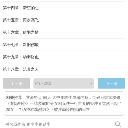
第十四章：滞空的心
第十五章：再次高飞
第十六章：借羽之情
第十七章：新旧伤痕
第十九章：幼羽浴血
第十八章：筑巢之人
上一页
下一页
相关推荐：
文豪野犬 同人 太中集
转生成猪的我，突破只能靠双修
《龙隐明心》
千禧
梦醒时分
女相
无侠
平行世界的管理者突然当起了
腐女！？
伪神游戏
烈焰之下
彼岸
勐懆禸批的日常