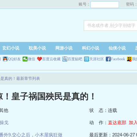
账号：
密码
玄幻小说
耽美小说
网游小说
科幻小说
仙侠小说
网
QQ好友
微信
百度云收藏
百度贴吧
天涯社区
Facebook
我
殃民是真的！最新章节列表
]惊！皇子祸国殃民是真的！
其他
状 态：连载
操戈
动 作：
直达底部
加
番外9.交心之后，小木屋疯狂做
最后更新：2024-06-27 0