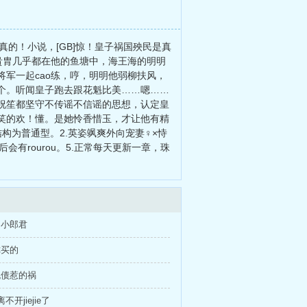
是真的！小说，[GB]惊！皇子祸国殃民是真
孙贵胄几乎都在他的鱼塘中，海王海的明明
军一起cao练，哼，明明他弱柳扶风，
个。听闻皇子跑去跟花魁比美……嗯……
祝笙都坚守不传谣不信谣的思想，认定皇
他笑的欢！懂。是她怜香惜玉，才让他有精
构为普通型。2.英姿飒爽外向宠妻♀×恃
会有rourou。5.正常每天更新一章，珠
的小郎君
你买的
流债惹的祸
不开jiejie了