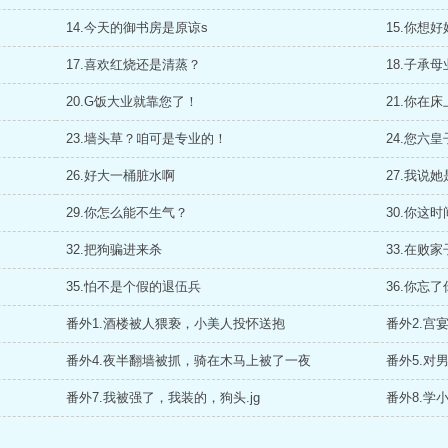
14.今天的御书房是原谅s
15.你想
17.喜欢红烧还是清蒸？
18.子承
20.G饭大业就靠您了！
21.你在
23.墙头草？咱可是专业的！
24.您六
26.好大一桶脏水啊
27.我说
29.你怎么能不生气？
30.你这
32.把狗骗进来杀
33.在败
35.怕不是个假的退伍兵
36.你忘
番外1.酒楼被人猥亵，小美人投怀送抱
番外2.宫
番外4.夜半翻墙被抓，骑在木马上被了一夜
番外5.对
番外7.我被强了，我装的，狗头.jg
番外8.学小