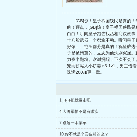
[GB]惊！皇子祸国殃民是真的！
的！顶点，[GB]惊！皇子祸国殃民
白白！听闻皇子跑去找丞相商议政事
十八般武器一个都拿不动。听闻皇子
好像……艳压群芳是真的！祝笙驻边
子是被污蔑的，立志为他洗刷冤屈。直
力夜半翻墙。谢谢提醒，下次不会了。
宠而骄黏人小娇妻♂3.1v1，男主借
珠满200加更一章。
1.jiejie把我带走吧
4.大将军怕不是有眼疾
7.点这一本菜单
10.你不就是个卖皮相的么？