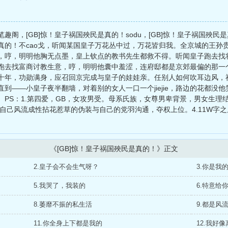
笔趣阁，[GB]惊！皇子祸国殃民是真的！sodu，[GB]惊！皇子祸国殃民
是真的！不cao戈，听闻某国皇子万花丛中过，万花皆归我。全京城的王
，哼，明明他胸无点墨，皇上钦点的教书先生都救不得。听闻皇子跑去找将
跑去找富商讨教生意，哼，明明他囊中羞涩，连府邸都是京郊最偏的那一
十年，功勋满身，应召回京完成与皇子的娃娃亲。任别人如何吹耳边风，
到——小皇子夜半翻墙，对着别的女人一口一个jiejie，路边的花都没
PS：1.第四爱，GB，女攻男受。母系氏族，女尊男卑背景，男女生理结
着自己风流成性拈花惹草的伪装与自己的党羽沟通，夺权上位。4.11W字之后
《[GB]惊！皇子祸国殃民是真的！》正文
2.皇子会不会生气呀？
3.你是我
5.我哭了，我装的
6.特意给
8.萎靡不振的私生活
9.都是风
11.你全身上下都是我的
12.我好像离