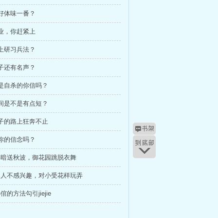
好好体味一番？
母业，你赶紧上
床上研习兵法？
皇子还有名声？
她是自杀的你信吗？
时间是不是有点短？
家子的路上狂奔不止
了你的信念吗？
宴暗送秋波，御花园跳脱衣舞
男人不感兴趣，对小受花样玩弄
倌的方法勾引jiejie