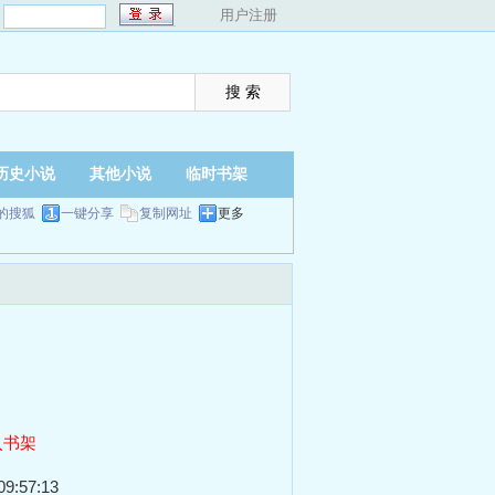
：
用户注册
历史小说
其他小说
临时书架
的搜狐
一键分享
复制网址
更多
入书架
9:57:13