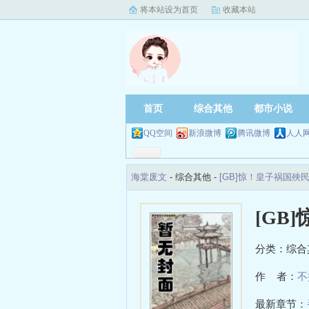
将本站设为首页
收藏本站
首页
综合其他
都市小说
QQ空间
新浪微博
腾讯微博
人人
海棠废文
- 综合其他 -
[GB]惊！皇子祸国
[GB
分类：综合
作 者：
不
最新章节：