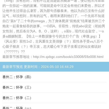
（xíng）没有想到，当初不过是混迹娱乐圈滚一遭，便让他浑浑噩噩
的一生惊起一池的波澜。可能就是命中注定会有他们来爱他，所以才
让他半生过得这么凄苦，因为那句否极泰来。他以为自己没有什么好
运气，却没想到，所有的运气，都用来遇到他们了。一个先前不知道
自己“装b”了二十年的omega，为了身体爬床“前炮友”结果被另外三个
炮友一起蚕食鲸吞的故事。一O四A。非双性，传统abo设定（初始男
女性别，然后各分为A、B、O，这样），o装b，现代社会架空，一o
多a婚姻制度。【给上一本数据惨兮兮的文打个广告（卑微.jpg）】
《风云变》双性1v2，古风重生文美强惨（？）双性杀手受vs八百个
心眼子狠戾（？）帝王攻，忠犬暖心年下质子攻看过的仙女都说好
（??????）??
最新章节推荐地址：http://m.qxbgc.com/book/c33008/59z008.html
最新章节预览 更新时间：2024-05-10 16:44:29
番外二：怀孕（四）
番外二：怀孕（三）
番外二：怀孕（二）
番外二：怀孕（一）