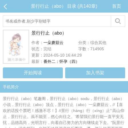
景行行止（abo） 目录 (共140章)
首页
景行行止（abo）
作者：
一朵蘑菇云
分类：综合其他
状态：完结
字数：714905
更新：2024-05-10 16:44:29
最新：
番外二：怀孕（四）
开始阅读
加入书架
手机简介
景行行止（abo）笔趣阁，景行行止（abo）sodu，景行行止（abo）
小说，景行行止（abo）顶点，景行行止（abo）一朵蘑菇云，//【喜
欢的话投个票吧！感激不尽！】//景行（háng）行（xíng）止“‘高山仰
止，景行行止。虽不能至，然心向往之。’希望我们景行能一直平安无
忧，品德高尚，光明言行，向着自己努力的方向继续走下去。”阮景行