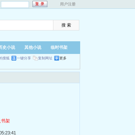
：
用户注册
历史小说
其他小说
临时书架
的搜狐
一键分享
复制网址
更多
入书架
5:23:41