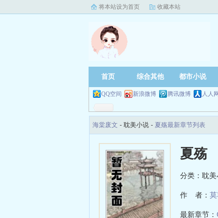
将本站设为首页
收藏本站
首页
综合其他
都市小说
QQ空间
新浪微博
腾讯微博
人人
海棠废文
- 耽美小说 -
夏殇最新章节列表
夏殇
分类：耽美
作 者：
莫
最新章节：