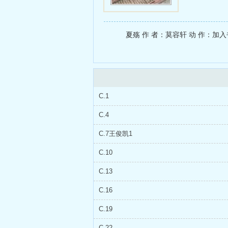
夏殇 作 者：莫容轩 动 作：加入书架, 
C.1
C.4
C.7王俊凯1
C.10
C.13
C.16
C.19
C.22