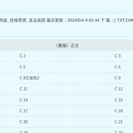
投推荐票, 直达底部 最后更新：2024/5/4 9:02:44 下 载：( TXT,CHM,U
《夏殇》正文
C.2
C.3
C.5
C.6
C.8王俊凯2
C.9
C.11
C.12
C.14
C.15
C.17
C.18
C.20
C.21
C.23
C.24