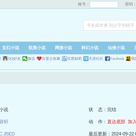
账号：
密码
玄幻小说
耽美小说
网游小说
科幻小说
仙侠小说
网
QQ好友
微信
百度云收藏
百度贴吧
天涯社区
Facebook
我
小说
状 态：完结
容轩
动 作：
直达底部
加
C.35ED
最后更新：2024-09-22 0